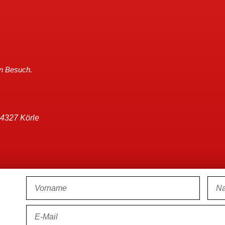
en Besuch.
34327 Körle